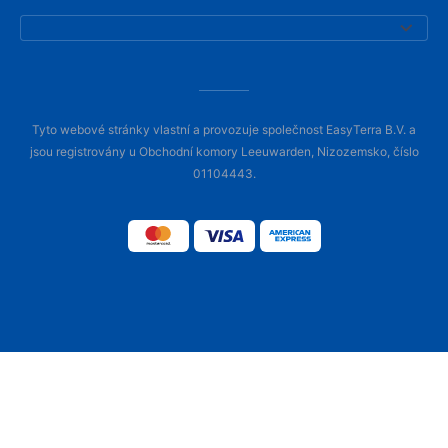
Tyto webové stránky vlastní a provozuje společnost EasyTerra B.V. a
jsou registrovány u Obchodní komory Leeuwarden, Nizozemsko, číslo
01104443.