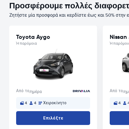
Προσφέρουμε πολλές διαφορετι
Ζητήστε μία προσφορά και κερδίστε έως και 50% στην 
Toyota Aygo
Nissan
Ή παρόμοια
Ή παρόμοι
Από το
Από το
/ημέρα
/η
4
4
Χειροκίνητο
4
Επιλέξτε