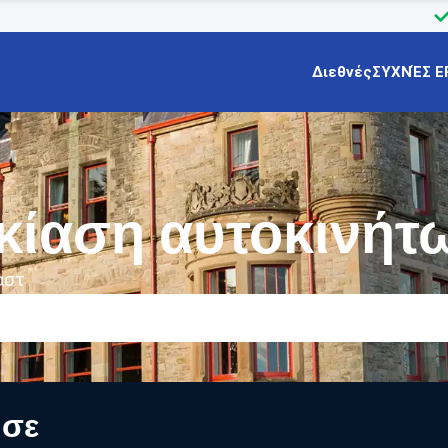
Διεθνές
ΣΥΧΝΈΣ Ε
κίαση αυτοκινήτ
αστ
 σε