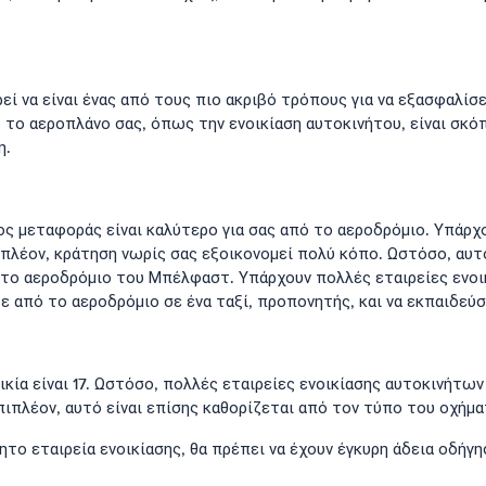
να είναι ένας από τους πιο ακριβό τρόπους για να εξασφαλίσει
το αεροπλάνο σας, όπως την ενοικίαση αυτοκινήτου, είναι σκόπ
η.
οδος μεταφοράς είναι καλύτερο για σας από το αεροδρόμιο. Υπάρ
πλέον, κράτηση νωρίς σας εξοικονομεί πολύ κόπο. Ωστόσο, αυτό 
στο αεροδρόμιο του Μπέλφαστ. Υπάρχουν πολλές εταιρείες ενοι
ε από το αεροδρόμιο σε ένα ταξί, προπονητής, και να εκπαιδεύσ
κία είναι 17. Ωστόσο, πολλές εταιρείες ενοικίασης αυτοκινήτω
Επιπλέον, αυτό είναι επίσης καθορίζεται από τον τύπο του οχήμ
ητο εταιρεία ενοικίασης, θα πρέπει να έχουν έγκυρη άδεια οδήγη