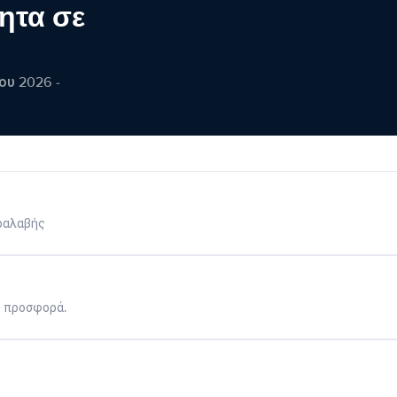
ητα σε
ου 2026 -
ραλαβής
η προσφορά.