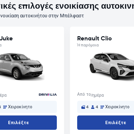
κές επιλογές ενοικίασης αυτοκιν
ενοικίαση αυτοκινήτου στην Μπέλφαστ
 Juke
Renault Clio
α
Ή παρόμοια
Από το
μέρα
/ημέρα
4
Χειροκίνητο
4
4
Χειροκίνητο
Επιλέξτε
Επιλέξτε