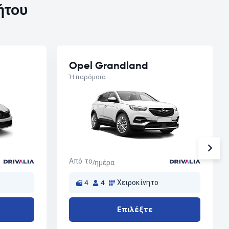
ήτου
Opel Grandland
Ή παρόμοια
Από το
/ημέρα
4
4
Χειροκίνητο
Επιλέξτε