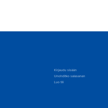
Kirjaudu sisään
Unohditko salasanan
Luo tili