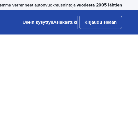
vuodesta 2005 lähtien
emme verranneet autonvuokraushintoja
Usein kysyttyä
Asiakastuki
Kirjaudu sisään