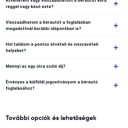
Átvehetem vagy visszaadhatom a bérautót kora
reggel vagy késő este?
Visszaadhatom a bérautót a foglalásban
megadottnál korábbi időpontban is?
Hol találom a pontos átvételi és visszavételi
helyeket?
Mennyi az egy útra szóló díj?
Érvényes a külföldi jogosítványom a bérautó
foglalásához?
További opciók és lehetőségek