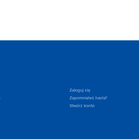
Zaloguj się
a
Zapomniałeś hasła?
Stwórz konto