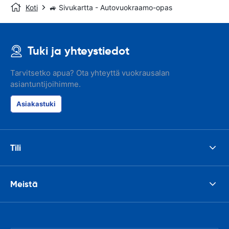
Koti
🚙 Sivukartta - Autovuokraamo-opas
Tuki ja yhteystiedot
Tarvitsetko apua? Ota yhteyttä vuokrausalan
asiantuntijoihimme.
Asiakastuki
Tili
Meistä