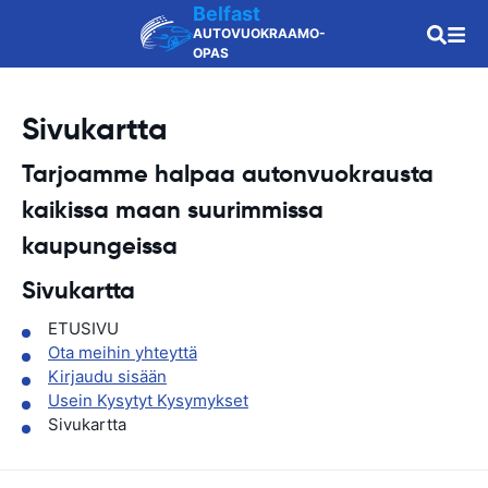
Belfast
AUTOVUOKRAAMO-
OPAS
Sivukartta
Tarjoamme halpaa autonvuokrausta
kaikissa maan
suurimmissa
kaupungeissa
Sivukartta
ETUSIVU
Ota meihin yhteyttä
Kirjaudu sisään
Usein Kysytyt Kysymykset
Sivukartta