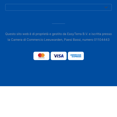
Questo sito web è di proprietà e gestito da EasyTerra B.V. e iscritta presso
la Camera di Commercio Leeuwarden, Paesi Bassi, numero 01104443