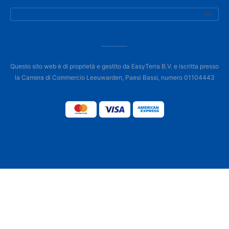
Questo sito web è di proprietà e gestito da EasyTerra B.V. e iscritta presso
la Camera di Commercio Leeuwarden, Paesi Bassi, numero 01104443